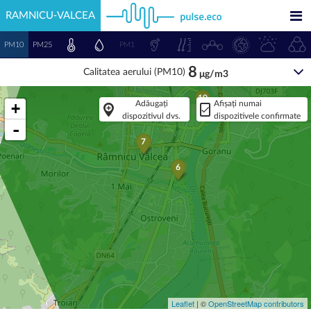
RAMNICU-VALCEA
PM10
PM25
PM1
8
Calitatea aerului (PM10)
μg/m3
10
Adăugați
Afișați numai
+
dispozitivul dvs.
dispozitivele confirmate
-
7
6
Leaflet
| ©
OpenStreetMap contributors