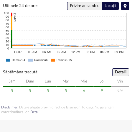
Ultimele 24 de ore:
Privire ansamblu
Locații
100
μg/m3
90
80
70
60
50
40
30
20
10
0
Fri 07
03 AM
06 AM
09 AM
12 PM
03 PM
06 PM
09 PM
Ramnicu4
Ramnicu6
Ramnicu15
Săptămâna trecută:
Detalii
Sam
Dum
Lun
Mar
Mie
Joi
Vin
5
5
5
5
6
9
N/A
Disclaimer:
Datele afișate provin direct de la senzorii folosiți. Nu garantăm
corectitudinea lor.
Detalii