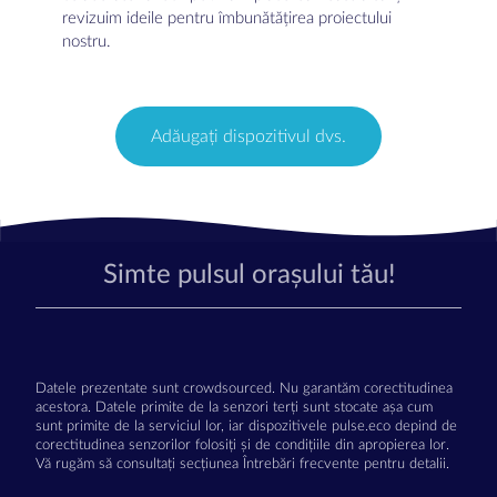
revizuim ideile pentru îmbunătățirea proiectului
nostru.
Adăugați dispozitivul dvs.
Simte pulsul orașului tău!
Datele prezentate sunt crowdsourced. Nu garantăm corectitudinea
acestora. Datele primite de la senzori terți sunt stocate așa cum
sunt primite de la serviciul lor, iar dispozitivele pulse.eco depind de
corectitudinea senzorilor folosiți și de condițiile din apropierea lor.
Vă rugăm să consultați secțiunea Întrebări frecvente pentru detalii.