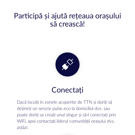
Participă și ajută rețeaua orașului
să crească!
Conectați
Dacă locuiți în zonele acoperite de TTN și doriți să
dețineți un senzor pulse.eco la domiciliul dvs. sau
poate doriți sa creați unul singur și să-l conectați prin
WiFi, apoi contactați liderul comunității orașului dvs.
astăzi.