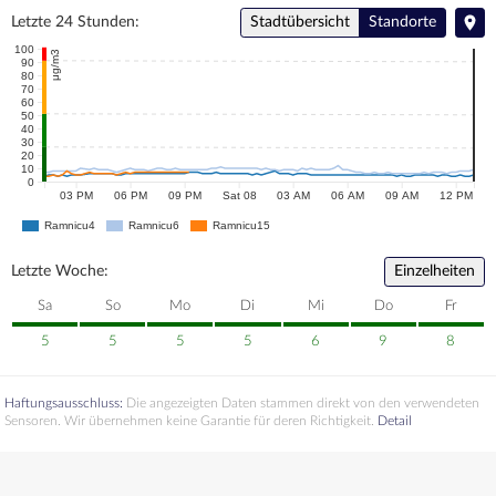
Letzte 24 Stunden:
Stadtübersicht
Standorte
100
μg/m3
90
80
70
60
50
40
30
20
10
0
03 PM
06 PM
09 PM
Sat 08
03 AM
06 AM
09 AM
12 PM
Ramnicu4
Ramnicu6
Ramnicu15
Letzte Woche:
Einzelheiten
Sa
So
Mo
Di
Mi
Do
Fr
5
5
5
5
6
9
8
Haftungsausschluss:
Die angezeigten Daten stammen direkt von den verwendeten
Sensoren. Wir übernehmen keine Garantie für deren Richtigkeit.
Detail