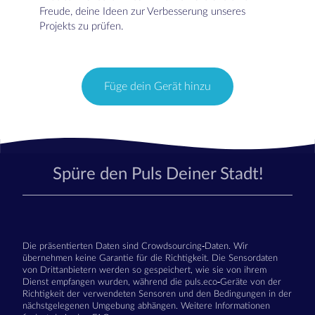
Freude, deine Ideen zur Verbesserung unseres
Projekts zu prüfen.
Füge dein Gerät hinzu
Spüre den Puls Deiner Stadt!
Die präsentierten Daten sind Crowdsourcing-Daten. Wir
übernehmen keine Garantie für die Richtigkeit. Die Sensordaten
von Drittanbietern werden so gespeichert, wie sie von ihrem
Dienst empfangen wurden, während die puls.eco-Geräte von der
Richtigkeit der verwendeten Sensoren und den Bedingungen in der
nächstgelegenen Umgebung abhängen. Weitere Informationen