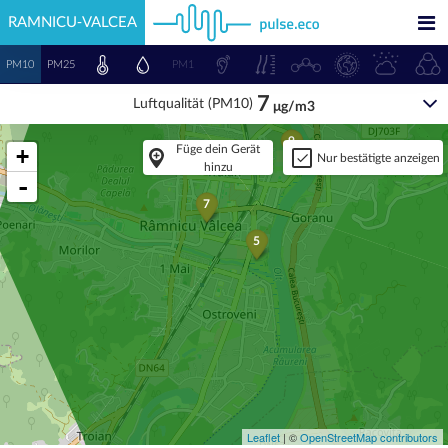
RAMNICU-VALCEA
PM10
PM25
PM1
7
Luftqualität (PM10)
μg/m3
9
Füge dein Gerät
+
Nur bestätigte anzeigen
hinzu
-
7
5
Leaflet
| ©
OpenStreetMap contributors